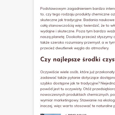
Podstawowym zagadnieniem bardzo intens
to, czy tego rodzaju produkty chemiczne o
skuteczne jak tradycyjne. Badania naukowe 
całą stanowczością więc twierdzić, że to w
wydajne i skuteczne. Poza tym bardzo ważn
naszą planetę. Dookoła przecież słyszymy o 
także szeroko rozumiany przemysł, a w tym 
przecież dwutlenek węgla do atmosfery.
Czy najlepsze środki czy
Oczywiście wiele osób, które już przekonał
zadawać także pytanie dotyczące dostępno
szybko dostępne jak te tradycyjne? Niejednok
powód jest tu oczywisty. Otóż przedsiębiorc
nowoczesnych produktach chemicznych, pon
wymiar marketingowy. Stawianie na ekologi
inaczej, więc warto stosować te naturalne p