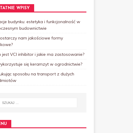
TATNIE WPISY
cje budynku: estetyka i funkcjonalność w
czesnym budownictwie
dostarczy nam jakościowe formy
skowe?
jest VCI inhibitor i jakie ma zastosowanie?
ykorzystuje się keramzyt w ogrodnictwie?
ukując sposobu na transport z dużych
dmiotów
ENU