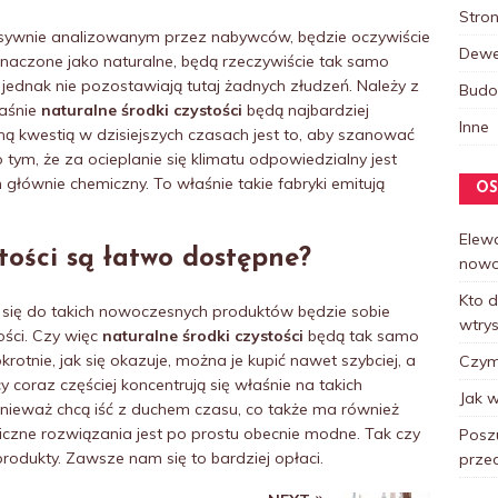
Stro
ywnie analizowanym przez nabywców, będzie oczywiście
Dewe
znaczone jako naturalne, będą rzeczywiście tak samo
jednak nie pozostawiają tutaj żadnych złudzeń. Należy z
Bud
łaśnie
naturalne środki czystości
będą najbardziej
Inne
ą kwestią w dzisiejszych czasach jest to, aby szanować
tym, że za ocieplanie się klimatu odpowiedzialny jest
głównie chemiczny. To właśnie takie fabryki emitują
OS
Elewa
stości są łatwo dostępne?
nowo
Kto 
y się do takich nowoczesnych produktów będzie sobie
wtry
ści. Czy więc
naturalne środki czystości
będą tak samo
rotnie, jak się okazuje, można je kupić nawet szybciej, a
Czym 
y coraz częściej koncentrują się właśnie na takich
Jak w
ieważ chcą iść z duchem czasu, co także ma również
czne rozwiązania jest po prostu obecnie modne. Tak czy
Posz
rodukty. Zawsze nam się to bardziej opłaci.
prze