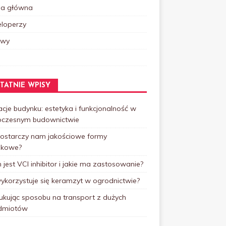
na główna
loperzy
owy
TATNIE WPISY
cje budynku: estetyka i funkcjonalność w
czesnym budownictwie
dostarczy nam jakościowe formy
skowe?
jest VCI inhibitor i jakie ma zastosowanie?
ykorzystuje się keramzyt w ogrodnictwie?
ukując sposobu na transport z dużych
dmiotów