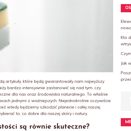
OS
Elewa
nowo
Kto 
wtry
Czym 
Jak w
Posz
prze
ędą artykuły, które będą gwarantowały nam najwyższy
eży bardzo intensywnie zastanowić się nad tym, czy
ieczne dla nas oraz środowiska naturalnego. To właśnie
asach jednymi z ważniejszych. Niejednokrotnie oczywiście
cież wtedy będziemy szkodzić planecie i całej naszej
ybierać to, co dobre dla naszej skóry i natury.
M
stości
są równie skuteczne?