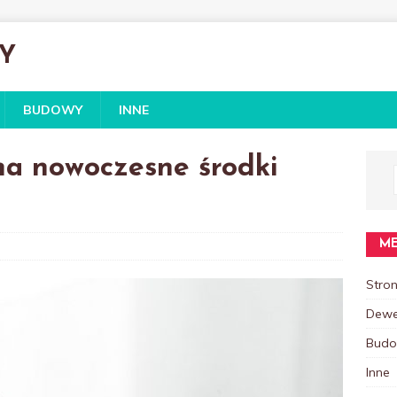
Y
BUDOWY
INNE
na nowoczesne środki
M
Stro
Dewe
Bud
Inne