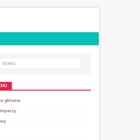
ENU
na główna
loperzy
owy